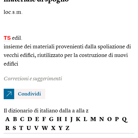
loc.s.m.
TS
edil.
insieme dei materiali provenienti dalla spoliazione di
vecchi edifici, riutilizzato per la costruzione di nuovi
edifici
Correzioni e suggerimenti
Condividi
Il dizionario di italiano dalla a alla z
A
B
C
D
E
F
G
H
I
J
K
L
M
N
O
P
Q
R
S
T
U
V
W
X
Y
Z