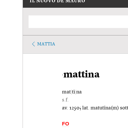
IL NUOVO DE MAURO
MATTIA
mattina
1
mat
|
tì
|
na
s.f.
av. 1250; lat. matutīna(m) sot
FO