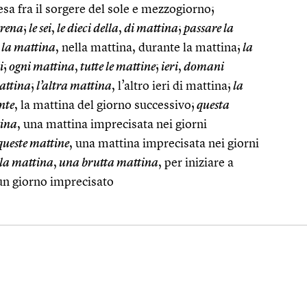
sa fra il sorgere del sole e mezzogiorno;
erena
;
le sei
,
le dieci della
,
di mattina
;
passare la
la mattina
, nella mattina, durante la mattina;
la
i
;
ogni mattina
,
tutte le mattine
;
ieri
,
domani
attina
;
l’altra mattina
, l’altro ieri di mattina;
la
nte
, la mattina del giorno successivo;
questa
ina
, una mattina imprecisata nei giorni
queste mattine
, una mattina imprecisata nei giorni
la mattina
,
una brutta mattina
, per iniziare a
 un giorno imprecisato