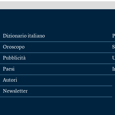
Dizionario italiano
P
Oroscopo
S
Pubblicità
U
Paesi
I
Autori
Newsletter