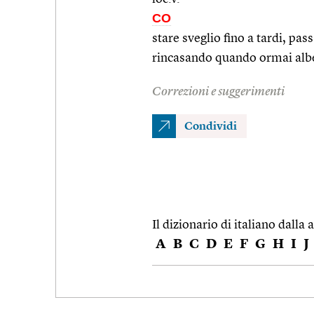
CO
stare sveglio fino a tardi, pas
rincasando quando ormai alb
Correzioni e suggerimenti
Condividi
Il dizionario di italiano dalla a
A
B
C
D
E
F
G
H
I
J