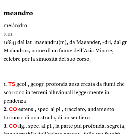
meandro
me
|
àn
|
dro
s.m.
1684; dal lat. maeandru(m), da Maeander, -dri, dal gr.
Maíandros, nome di un fiume dell’Asia Minore,
celebre per la sinuosità del suo corso.
TS
1.
geol., geogr. profonda ansa creata da fiumi che
scorrono in terreni alluvionali leggermente in
pendenza
2.
CO
estens., spec. al pl., tracciato, andamento
tortuoso di una strada, di un sentiero
3.
CO
fig., spec. al pl., la parte più profonda, segreta,