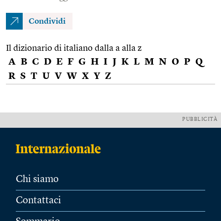
Condividi
Il dizionario di italiano dalla a alla z
A
B
C
D
E
F
G
H
I
J
K
L
M
N
O
P
Q
R
S
T
U
V
W
X
Y
Z
PUBBLICITÀ
Chi siamo
Contattaci