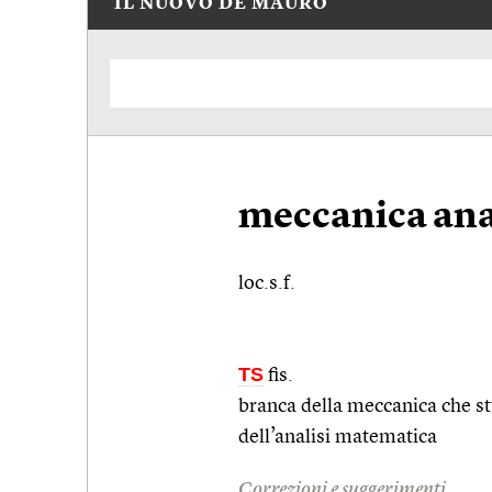
IL NUOVO DE MAURO
meccanica ana
loc.s.f.
TS
fis.
branca della meccanica che stu
dell’analisi matematica
Correzioni e suggerimenti