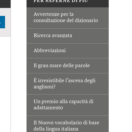
PER SAPERNE DI PIÙ
Avvertenze per la
consultazione del dizionario
A
Ricerca avanzata
Abbreviazioni
Il gran mare delle parole
È irresistibile l’ascesa degli
anglismi?
Un premio alla capacità di
adattamento
Il Nuovo vocabolario di base
della lingua italiana