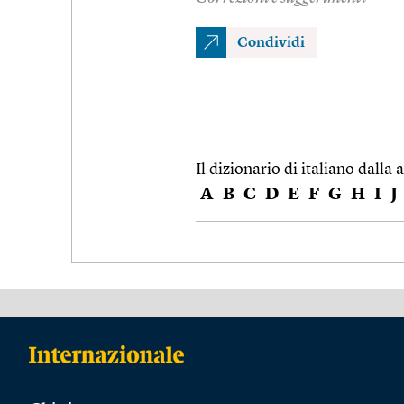
Condividi
Il dizionario di italiano dalla a
A
B
C
D
E
F
G
H
I
J