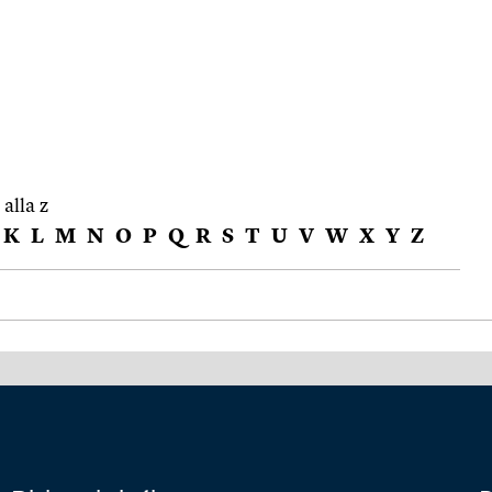
 alla z
K
L
M
N
O
P
Q
R
S
T
U
V
W
X
Y
Z