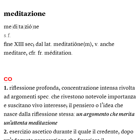
meditazione
me
|
di
|
ta
|
zió
|
ne
s.f.
fine XIII sec; dal lat. meditatiōne(m), v. anche
meditare, cfr. fr. méditation.
CO
1.
riflessione profonda, concentrazione intensa rivolta
ad argomenti spec. che rivestono notevole importanza
e suscitano vivo interesse; il pensiero o l’idea che
nasce dalla riflessione stessa:
un argomento che merita
un’attenta meditazione
2.
esercizio ascetico durante il quale il credente, dopo