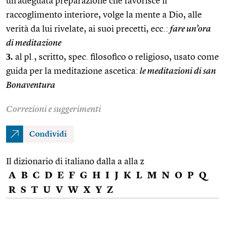
un’adeguata preparazione che favorisce il
raccoglimento interiore, volge la mente a Dio, alle
verità da lui rivelate, ai suoi precetti, ecc.:
fare un’ora
di meditazione
3.
al pl., scritto, spec. filosofico o religioso, usato come
guida per la meditazione ascetica:
le meditazioni di san
Bonaventura
Correzioni e suggerimenti
Condividi
Il dizionario di italiano dalla a alla z
A
B
C
D
E
F
G
H
I
J
K
L
M
N
O
P
Q
R
S
T
U
V
W
X
Y
Z