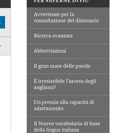
PER SAPERNE DI PIÙ
Avvertenze per la
consultazione del dizionario
A
Ricerca avanzata
Abbreviazioni
Il gran mare delle parole
È irresistibile l’ascesa degli
anglismi?
Un premio alla capacità di
adattamento
Il Nuovo vocabolario di base
della lingua italiana