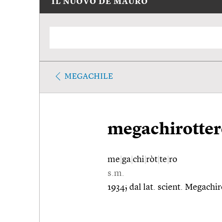
IL NUOVO DE MAURO
MEGACHILE
megachirotte
me
|
ga
|
chi
|
ròt
|
te
|
ro
s.m.
1934; dal lat. scient. Megachi