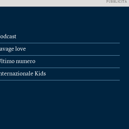
PUBBLICITÀ
odcast
avage love
ltimo numero
nternazionale Kids