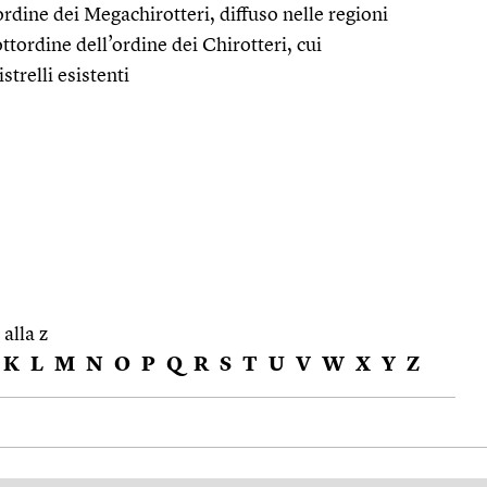
dine dei Megachirotteri, diffuso nelle regioni
ottordine dell’ordine dei Chirotteri, cui
trelli esistenti
 alla z
K
L
M
N
O
P
Q
R
S
T
U
V
W
X
Y
Z