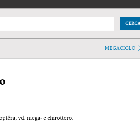
CERC
MEGACICLO
ro
roptĕra, vd. mega- e chirottero.