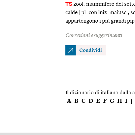
TS
zool. mammifero del sottor
calde
|
pl. con iniz. maiusc., s
appartengono i più grandi pipis
Correzioni e suggerimenti
Condividi
Il dizionario di italiano dalla a
A
B
C
D
E
F
G
H
I
J