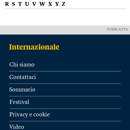
R
S
T
U
V
W
X
Y
Z
PUBBLICITÀ
Chi siamo
Contattaci
Sommario
Festival
Privacy e cookie
Video