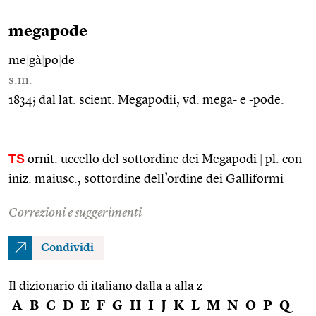
megapode
me
|
gà
|
po
|
de
s.m.
1834; dal lat. scient. Megapodii, vd. mega- e -pode.
TS
ornit. uccello del sottordine dei Megapodi
|
pl. con
iniz. maiusc., sottordine dell’ordine dei Galliformi
Correzioni e suggerimenti
Condividi
Il dizionario di italiano dalla a alla z
A
B
C
D
E
F
G
H
I
J
K
L
M
N
O
P
Q