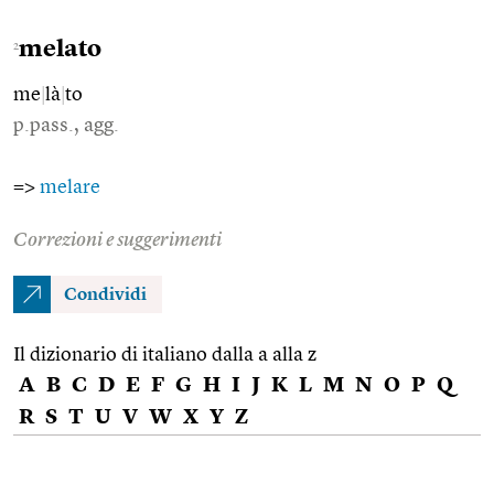
melato
2
me
|
là
|
to
p.pass., agg.
=>
melare
Correzioni e suggerimenti
Condividi
Il dizionario di italiano dalla a alla z
A
B
C
D
E
F
G
H
I
J
K
L
M
N
O
P
Q
R
S
T
U
V
W
X
Y
Z