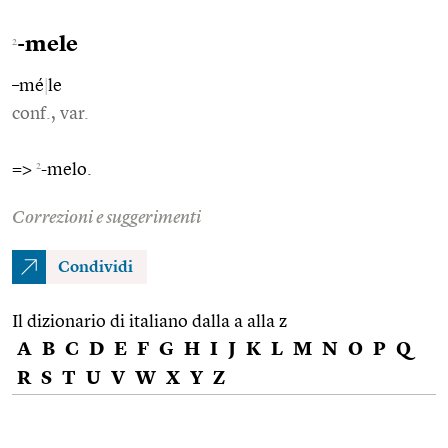
-mele
2
–mé
|
le
conf., var.
2
=>
-melo.
Correzioni e suggerimenti
Condividi
Il dizionario di italiano dalla a alla z
A
B
C
D
E
F
G
H
I
J
K
L
M
N
O
P
Q
R
S
T
U
V
W
X
Y
Z