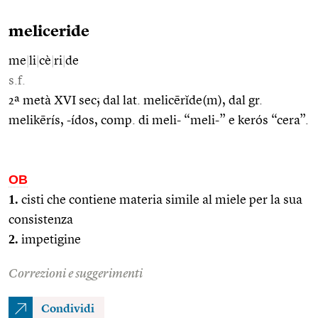
meliceride
me
|
li
|
cè
|
ri
|
de
s.f.
2ª metà XVI sec; dal lat. melicērĭde(m), dal gr.
melikērís, -ídos, comp. di meli- “meli-” e kerós “cera”.
OB
1.
cisti che contiene materia simile al miele per la sua
consistenza
2.
impetigine
Correzioni e suggerimenti
Condividi