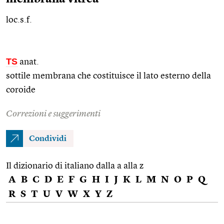
loc.s.f.
TS
anat.
sottile membrana che costituisce il lato esterno della
coroide
Correzioni e suggerimenti
Condividi
Il dizionario di italiano dalla a alla z
A
B
C
D
E
F
G
H
I
J
K
L
M
N
O
P
Q
R
S
T
U
V
W
X
Y
Z