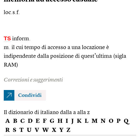
loc.s.f.
TS
inform.
m. il cui tempo di accesso a una locazione è
indipendente dalla posizione di quest’ultima (sigla
RAM)
Correzioni e suggerimenti
Condividi
Il dizionario di italiano dalla a alla z
A
B
C
D
E
F
G
H
I
J
K
L
M
N
O
P
Q
R
S
T
U
V
W
X
Y
Z