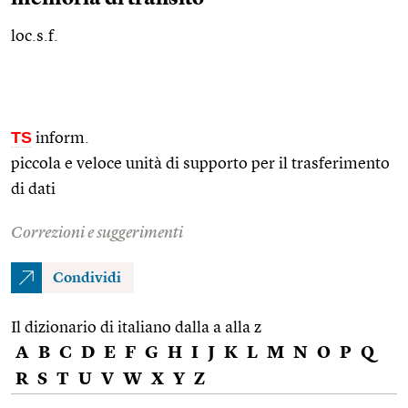
loc.s.f.
TS
inform.
piccola e veloce unità di supporto per il trasferimento
di dati
Correzioni e suggerimenti
Condividi
Il dizionario di italiano dalla a alla z
A
B
C
D
E
F
G
H
I
J
K
L
M
N
O
P
Q
R
S
T
U
V
W
X
Y
Z