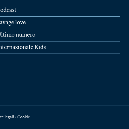
odcast
avage love
ltimo numero
nternazionale Kids
te legali
•
Cookie