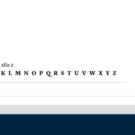
 alla z
K
L
M
N
O
P
Q
R
S
T
U
V
W
X
Y
Z