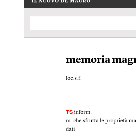
IL NUOVO DE MAURO
memoria magn
loc.s.f.
TS
inform.
m. che sfrutta le proprietà m
dati