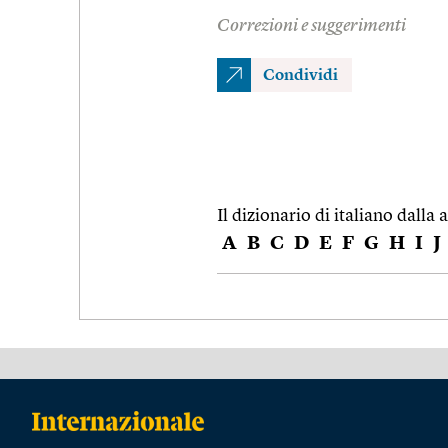
Correzioni e suggerimenti
Condividi
Il dizionario di italiano dalla a
A
B
C
D
E
F
G
H
I
J