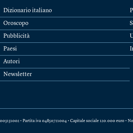
Dizionario italiano
P
Oroscopo
S
Pubblicità
U
Paesi
I
Autori
Newsletter
e 04003131002 • Partita iva 04850721004 • Capitale sociale 120.000 euro •
No