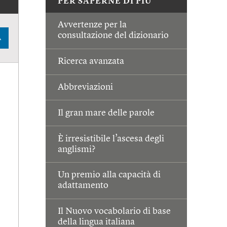
PER SAPERNE DI PIÙ
Avvertenze per la
consultazione del dizionario
A
Ricerca avanzata
Abbreviazioni
Il gran mare delle parole
È irresistibile l’ascesa degli
anglismi?
Un premio alla capacità di
adattamento
Il Nuovo vocabolario di base
della lingua italiana