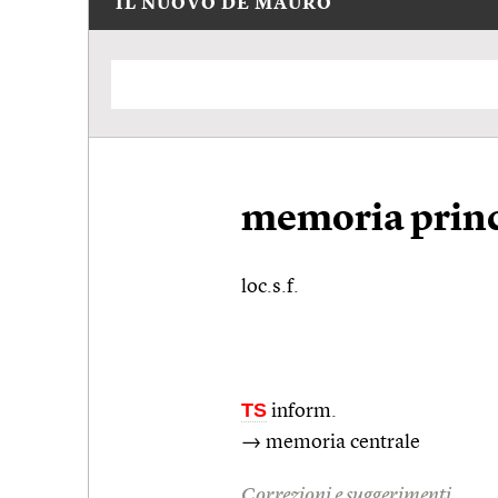
IL NUOVO DE MAURO
memoria princ
loc.s.f.
TS
inform.
→ memoria centrale
Correzioni e suggerimenti