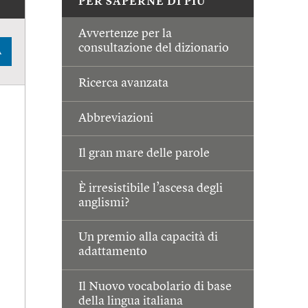
PER SAPERNE DI PIÙ
Avvertenze per la
consultazione del dizionario
A
Ricerca avanzata
Abbreviazioni
Il gran mare delle parole
È irresistibile l’ascesa degli
anglismi?
Un premio alla capacità di
adattamento
Il Nuovo vocabolario di base
della lingua italiana