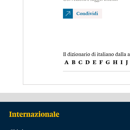
Condividi
Il dizionario di italiano dalla a
A
B
C
D
E
F
G
H
I
J