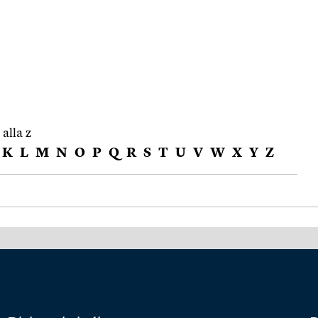
 alla z
K
L
M
N
O
P
Q
R
S
T
U
V
W
X
Y
Z