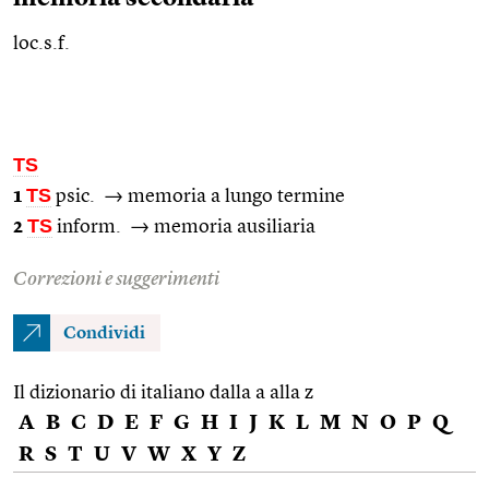
loc.s.f.
TS
TS
1
psic.
→ memoria a lungo termine
TS
2
inform.
→ memoria ausiliaria
Correzioni e suggerimenti
Condividi
Il dizionario di italiano dalla a alla z
A
B
C
D
E
F
G
H
I
J
K
L
M
N
O
P
Q
R
S
T
U
V
W
X
Y
Z