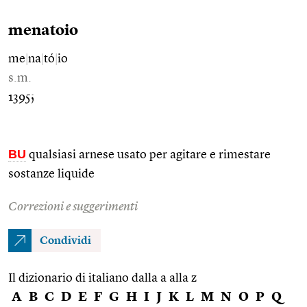
menatoio
me
|
na
|
tó
|
io
s.m.
1395;
BU
qualsiasi arnese usato per agitare e rimestare
sostanze liquide
Correzioni e suggerimenti
Condividi
Il dizionario di italiano dalla a alla z
A
B
C
D
E
F
G
H
I
J
K
L
M
N
O
P
Q