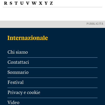
R
S
T
U
V
W
X
Y
Z
PUBBLICITÀ
Chi siamo
Contattaci
Sommario
Festival
Privacy e cookie
Video