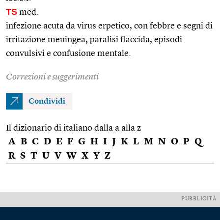
TS
med.
infezione acuta da virus erpetico, con febbre e segni di
irritazione meningea, paralisi flaccida, episodi
convulsivi e confusione mentale.
Correzioni e suggerimenti
Condividi
Il dizionario di italiano dalla a alla z
A
B
C
D
E
F
G
H
I
J
K
L
M
N
O
P
Q
R
S
T
U
V
W
X
Y
Z
PUBBLICITÀ