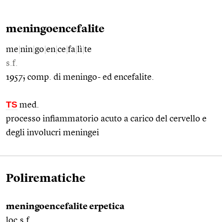
meningoencefalite
me
|
nin
|
go
|
en
|
ce
|
fa
|
lì
|
te
s.f.
1957; comp. di meningo- ed encefalite.
TS
med.
processo infiammatorio acuto a carico del cervello e
degli involucri meningei
Polirematiche
meningoencefalite erpetica
loc.s.f.