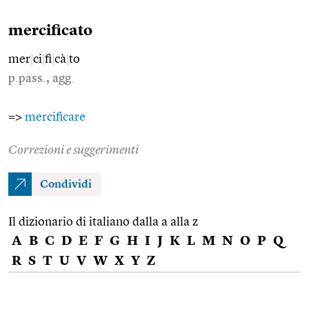
mercificato
mer
|
ci
|
fi
|
cà
|
to
p.pass., agg.
=>
mercificare
Correzioni e suggerimenti
Condividi
Il dizionario di italiano dalla a alla z
A
B
C
D
E
F
G
H
I
J
K
L
M
N
O
P
Q
R
S
T
U
V
W
X
Y
Z