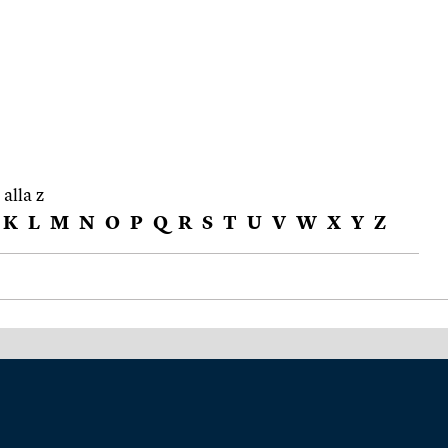
 alla z
K
L
M
N
O
P
Q
R
S
T
U
V
W
X
Y
Z