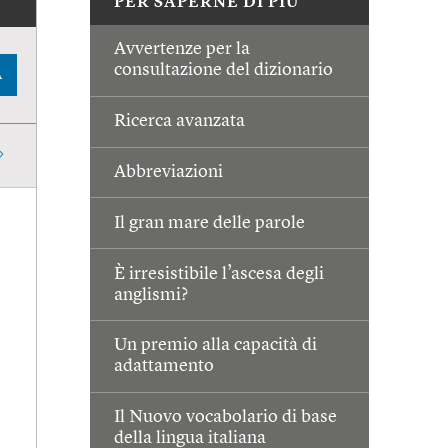
PER SAPERNE DI PIÙ
Avvertenze per la
consultazione del dizionario
A
Ricerca avanzata
Abbreviazioni
Il gran mare delle parole
È irresistibile l’ascesa degli
anglismi?
Un premio alla capacità di
adattamento
Il Nuovo vocabolario di base
della lingua italiana