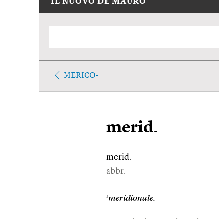
IL NUOVO DE MAURO
MERICO-
merid.
merid.
abbr.
1
meridionale
.