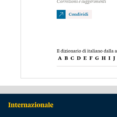
Correzioni e suggerimenti
Condividi
Il dizionario di italiano dalla a
A
B
C
D
E
F
G
H
I
J