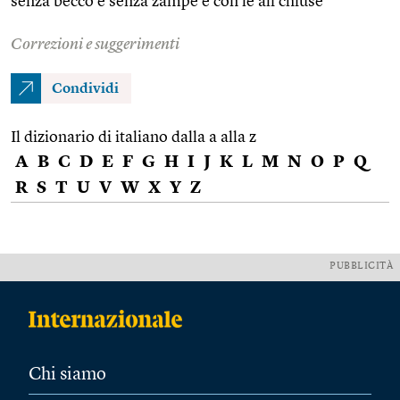
senza becco e senza zampe e con le ali chiuse
Correzioni e suggerimenti
Condividi
Il dizionario di italiano dalla a alla z
A
B
C
D
E
F
G
H
I
J
K
L
M
N
O
P
Q
R
S
T
U
V
W
X
Y
Z
PUBBLICITÀ
Chi siamo