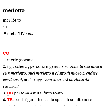
merlotto
mer
|
lòt
|
to
s.m.
1ª metà XIV sec;
CO
1.
merlo giovane
2.
fig., scherz., persona ingenua e sciocca:
la sua amica
è un merlotto
,
quel merlotto si è fatto di nuovo prendere
per il naso!
; anche agg.:
non sono così merlotto da
cascarci!
3.
BU
persona astuta; finto tonto
4.
TS
arald. figura di uccello spec. di smalto nero,