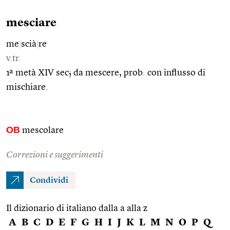
mesciare
me
|
scià
|
re
v.tr.
1ª metà XIV sec; da mescere, prob. con influsso di
mischiare.
OB
mescolare
Correzioni e suggerimenti
Condividi
Il dizionario di italiano dalla a alla z
A
B
C
D
E
F
G
H
I
J
K
L
M
N
O
P
Q