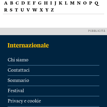
A
B
C
D
E
F
G
H
I
J
K
L
M
N
O
P
Q
R
S
T
U
V
W
X
Y
Z
PUBBLICITÀ
Chi siamo
Contattaci
Sommario
Festival
Privacy e cookie