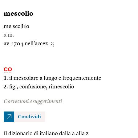
mescolio
me
|
sco
|
lì
|
o
s.m.
av. 1704 nell'accez. 2;
CO
1.
il mescolare a lungo e frequentemente
2.
fig., confusione, rimescolio
Correzioni e suggerimenti
Condividi
Il dizionario di italiano dalla a alla z