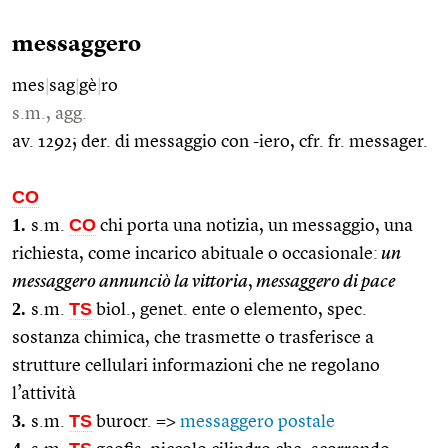
messaggero
mes
|
sag
|
gè
|
ro
s.m., agg.
av. 1292; der. di messaggio con -iero, cfr. fr. messager.
CO
1.
CO
s.m.
chi porta una notizia, un messaggio, una
richiesta, come incarico abituale o occasionale:
un
messaggero annunciò la vittoria
,
messaggero di pace
2.
TS
s.m.
biol., genet. ente o elemento, spec.
sostanza chimica, che trasmette o trasferisce a
strutture cellulari informazioni che ne regolano
l’attività
3.
TS
s.m.
burocr. =>
messaggero postale