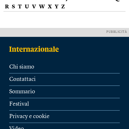
R
S
T
U
V
W
X
Y
Z
PUBBLICITÀ
Chi siamo
Contattaci
Sommario
Festival
Privacy e cookie