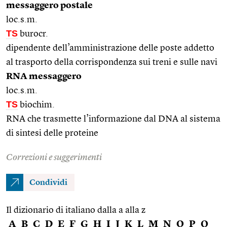
messaggero postale
loc.s.m.
TS
burocr.
dipendente dell’amministrazione delle poste addetto
al trasporto della corrispondenza sui treni e sulle navi
RNA messaggero
loc.s.m.
TS
biochim.
RNA che trasmette l’informazione dal DNA al sistema
di sintesi delle proteine
Correzioni e suggerimenti
Condividi
Il dizionario di italiano dalla a alla z
A
B
C
D
E
F
G
H
I
J
K
L
M
N
O
P
Q