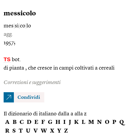
messicolo
mes
|
sì
|
co
|
lo
agg.
1957;
TS
bot.
di pianta , che cresce in campi coltivati a cereali
Correzioni e suggerimenti
Condividi
Il dizionario di italiano dalla a alla z
A
B
C
D
E
F
G
H
I
J
K
L
M
N
O
P
Q
R
S
T
U
V
W
X
Y
Z