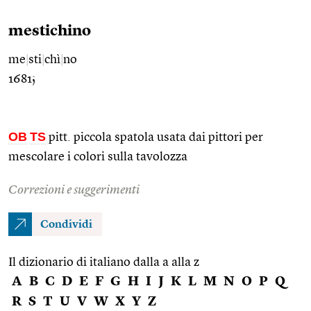
mestichino
me
|
sti
|
chì
|
no
1681;
OB
TS
pitt. piccola spatola usata dai pittori per
mescolare i colori sulla tavolozza
Correzioni e suggerimenti
Condividi
Il dizionario di italiano dalla a alla z
A
B
C
D
E
F
G
H
I
J
K
L
M
N
O
P
Q
R
S
T
U
V
W
X
Y
Z