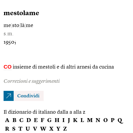
mestolame
me
|
sto
|
là
|
me
s.m.
1950;
CO
insieme di mestoli e di altri arnesi da cucina
Correzioni e suggerimenti
Condividi
Il dizionario di italiano dalla a alla z
A
B
C
D
E
F
G
H
I
J
K
L
M
N
O
P
Q
R
S
T
U
V
W
X
Y
Z