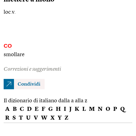
loc.v.
CO
smollare
Correzioni e suggerimenti
Condividi
Il dizionario di italiano dalla a alla z
A
B
C
D
E
F
G
H
I
J
K
L
M
N
O
P
Q
R
S
T
U
V
W
X
Y
Z