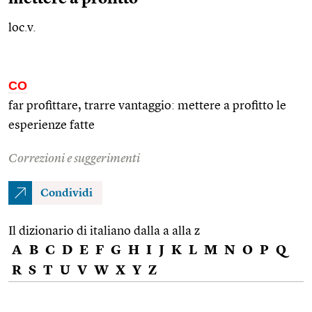
loc.v.
CO
far profittare, trarre vantaggio: mettere a profitto le
esperienze fatte
Correzioni e suggerimenti
Condividi
Il dizionario di italiano dalla a alla z
A
B
C
D
E
F
G
H
I
J
K
L
M
N
O
P
Q
R
S
T
U
V
W
X
Y
Z