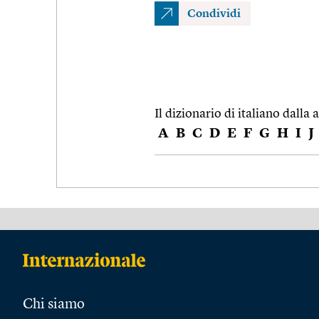
Condividi
Il dizionario di italiano dalla a
A
B
C
D
E
F
G
H
I
J
Chi siamo