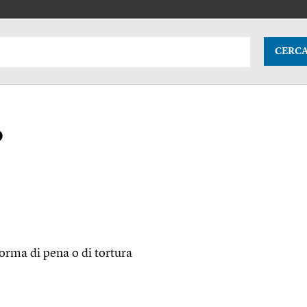
CERC
o
rma di pena o di tortura