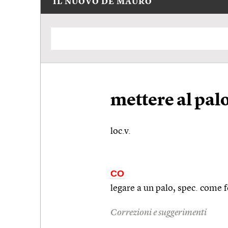
IL NUOVO DE MAURO
mettere al pal
loc.v.
CO
legare a un palo,
spec.
come fo
Correzioni e suggerimenti