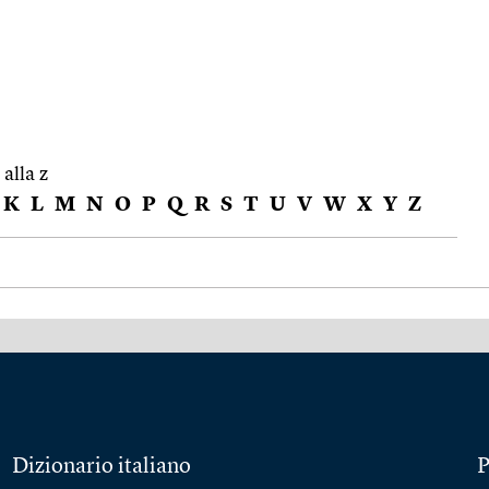
 alla z
K
L
M
N
O
P
Q
R
S
T
U
V
W
X
Y
Z
Dizionario italiano
P