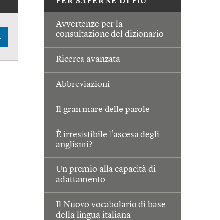
PER SAPERNE DI PIÙ
Avvertenze per la
consultazione del dizionario
A
Ricerca avanzata
Abbreviazioni
Il gran mare delle parole
È irresistibile l’ascesa degli
anglismi?
Un premio alla capacità di
adattamento
Il Nuovo vocabolario di base
della lingua italiana