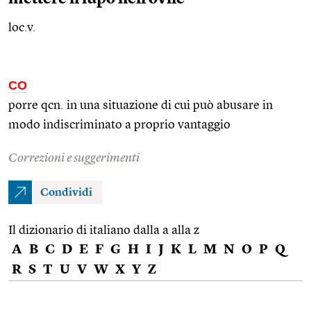
loc.v.
CO
porre
qcn.
in una situazione di cui può abusare in
modo indiscriminato a proprio vantaggio
Correzioni e suggerimenti
Condividi
Il dizionario di italiano dalla a alla z
A
B
C
D
E
F
G
H
I
J
K
L
M
N
O
P
Q
R
S
T
U
V
W
X
Y
Z