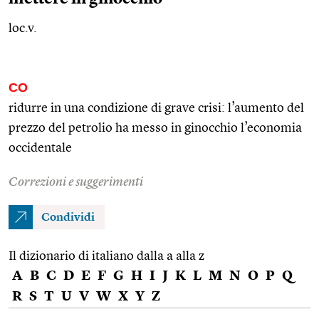
loc.v.
CO
ridurre in una condizione di grave crisi: l’aumento del
prezzo del petrolio ha messo in ginocchio l’economia
occidentale
Correzioni e suggerimenti
Condividi
Il dizionario di italiano dalla a alla z
A
B
C
D
E
F
G
H
I
J
K
L
M
N
O
P
Q
R
S
T
U
V
W
X
Y
Z