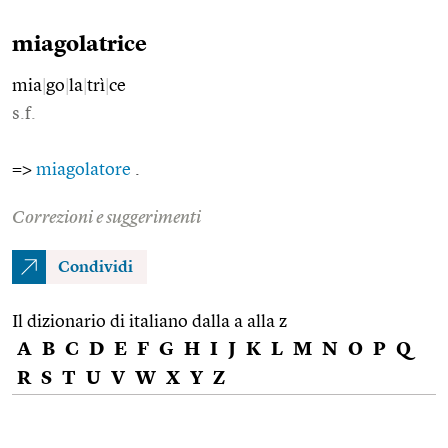
miagolatrice
mia
|
go
|
la
|
trì
|
ce
s.f.
=>
miagolatore
.
Correzioni e suggerimenti
Condividi
Il dizionario di italiano dalla a alla z
A
B
C
D
E
F
G
H
I
J
K
L
M
N
O
P
Q
R
S
T
U
V
W
X
Y
Z