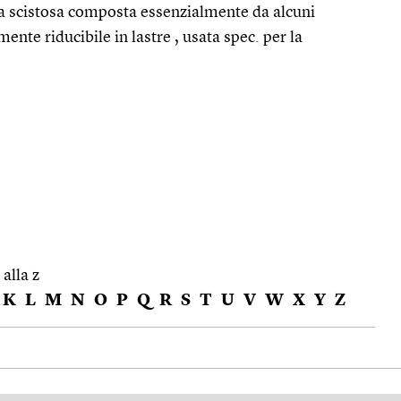
ra scistosa composta essenzialmente da alcuni
mente riducibile in lastre , usata spec. per la
 alla z
K
L
M
N
O
P
Q
R
S
T
U
V
W
X
Y
Z