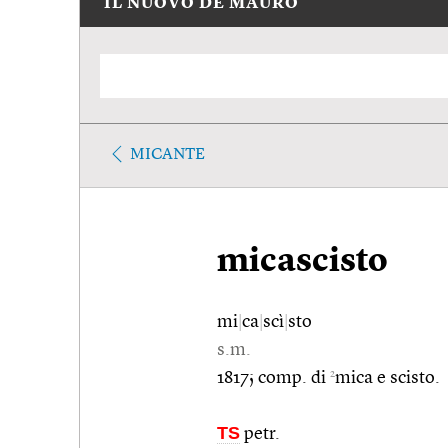
IL NUOVO DE MAURO
MICANTE
micascisto
mi
|
ca
|
scì
|
sto
s.m.
2
1817; comp. di
mica e scisto.
TS
petr.