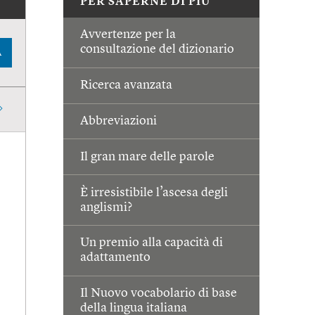
PER SAPERNE DI PIÙ
Avvertenze per la
consultazione del dizionario
A
Ricerca avanzata
Abbreviazioni
Il gran mare delle parole
È irresistibile l’ascesa degli
anglismi?
Un premio alla capacità di
adattamento
Il Nuovo vocabolario di base
della lingua italiana