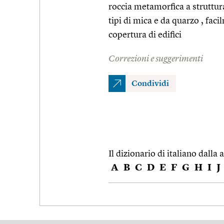
roccia metamorfica a struttu
tipi di mica e da quarzo , facil
copertura di edifici
Correzioni e suggerimenti
Condividi
Il dizionario di italiano dalla a
A
B
C
D
E
F
G
H
I
J