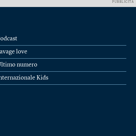
PUBBLICITÀ
odcast
avage love
ltimo numero
nternazionale Kids