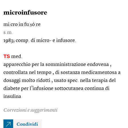
microinfusore
mi
|
cro
|
in
|
fu
|
ṣó
|
re
s.m.
1983; comp. di micro- e infusore.
TS
med.
apparecchio per la somministrazione endovena ,
controllata nel tempo , di sostanza medicamentosa a
dosaggi molto ridotti , usato spec. nella terapia del
diabete per l’infusione sottocutanea continua di
insulina
Correzioni e suggerimenti
Condividi