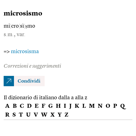
microsismo
mi
|
cro
|
sì
|
ṣmo
s.m., var.
=>
microsisma
Correzioni e suggerimenti
Condividi
Il dizionario di italiano dalla a alla z
A
B
C
D
E
F
G
H
I
J
K
L
M
N
O
P
Q
R
S
T
U
V
W
X
Y
Z