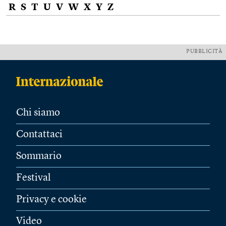
R
S
T
U
V
W
X
Y
Z
PUBBLICITÀ
Chi siamo
Contattaci
Sommario
Festival
Privacy e cookie
Video