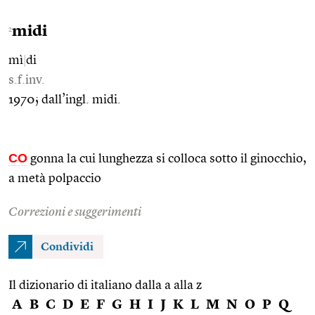
midi
2
mì
|
di
s.f.inv.
1970; dall’ingl. midi.
CO
gonna la cui lunghezza si colloca sotto il ginocchio,
a metà polpaccio
Correzioni e suggerimenti
Condividi
Il dizionario di italiano dalla a alla z
A
B
C
D
E
F
G
H
I
J
K
L
M
N
O
P
Q