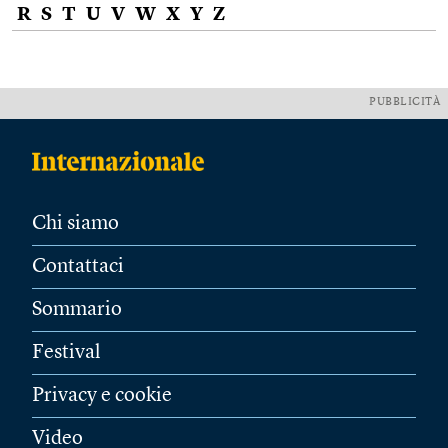
R
S
T
U
V
W
X
Y
Z
PUBBLICITÀ
Chi siamo
Contattaci
Sommario
Festival
Privacy e cookie
Video