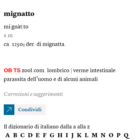
mignatto
mi
|
gnàt
|
to
s.m.
ca. 1250; der. di mignatta.
OB
TS
zool.com. lombrico
|
verme intestinale
parassita dell’uomo e di alcuni animali
Correzioni e suggerimenti
Condividi
Il dizionario di italiano dalla a alla z
A
B
C
D
E
F
G
H
I
J
K
L
M
N
O
P
Q