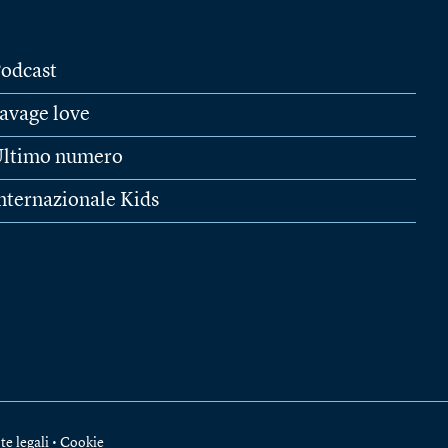
odcast
avage love
ltimo numero
nternazionale Kids
te legali
•
Cookie