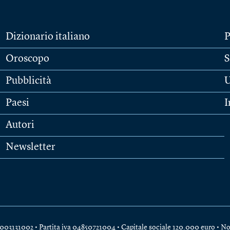
Dizionario italiano
P
Oroscopo
S
Pubblicità
U
Paesi
I
Autori
Newsletter
e 04003131002 • Partita iva 04850721004 • Capitale sociale 120.000 euro •
No