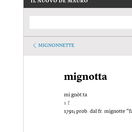
IL NUOVO DE MAURO
MIGNONNETTE
mignotta
mi
|
gnòt
|
ta
s.f.
1791; prob. dal fr. mignotte “