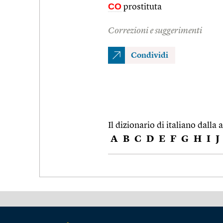
CO
prostituta
Correzioni e suggerimenti
Condividi
Il dizionario di italiano dalla a
A
B
C
D
E
F
G
H
I
J