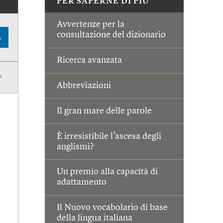
PER SAPERNE DI PIÙ
Avvertenze per la
consultazione del dizionario
A
Ricerca avanzata
Abbreviazioni
Il gran mare delle parole
È irresistibile l’ascesa degli
anglismi?
Un premio alla capacità di
adattamento
Il Nuovo vocabolario di base
della lingua italiana