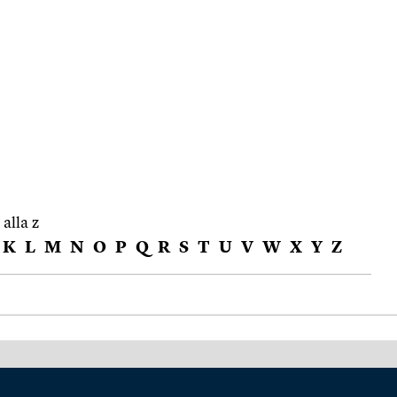
 alla z
K
L
M
N
O
P
Q
R
S
T
U
V
W
X
Y
Z