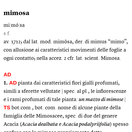
mimosa
mi
|
mó
|
sa
s.f.
av. 1712; dal lat. mod. mimōsa, der. di mimus “mimo”,
con allusione ai caratteristici movimenti delle foglie a
ogni contatto; nella accez. 2 cfr. lat. scient. Mimosa.
AD
1.
AD
pianta dai caratteristici fiori gialli profumati,
simili a sferette vellutate
|
spec. al pl., le infiorescenze
e i rami profumati di tale pianta:
un mazzo di mimose
|
TS
bot.com., bot. com. nome di alcune piante della
famiglia delle Mimosacee, spec. di due del genere
Acacia (
Acacia dealbata
e
Acacia podalyriifolia
) spesso