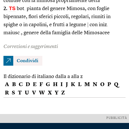
confuse con la mimosa propriamente detta
2.
TS
bot. pianta del genere Mimosa, con foglie
bipennate, fiori sferici piccoli, regolari, riuniti in
spighe o in capolini, e frutti a legume
|
con iniz.
maiusc., genere della famiglia delle Mimosacee
Correzioni e suggerimenti
Condividi
Il dizionario di italiano dalla a alla z
A
B
C
D
E
F
G
H
I
J
K
L
M
N
O
P
Q
R
S
T
U
V
W
X
Y
Z
PUBBLICITÀ