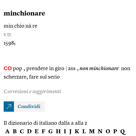
minchionare
min
|
chio
|
nà
|
re
v.tr.
1598;
CO
pop., prendere in giro
|
ass.,
non minchionare
: non
scherzare, fare sul serio
Correzioni e suggerimenti
Condividi
Il dizionario di italiano dalla a alla z
A
B
C
D
E
F
G
H
I
J
K
L
M
N
O
P
Q