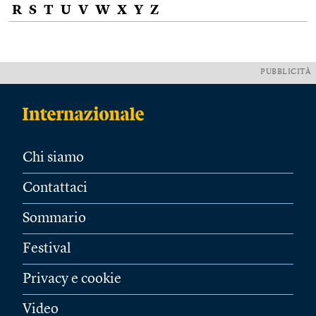
R
S
T
U
V
W
X
Y
Z
PUBBLICITÀ
Chi siamo
Contattaci
Sommario
Festival
Privacy e cookie
Video