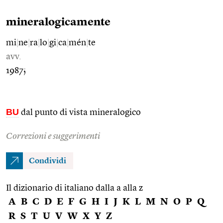
mineralogicamente
mi
|
ne
|
ra
|
lo
|
gi
|
ca
|
mén
|
te
avv.
1987;
BU
dal punto di vista mineralogico
Correzioni e suggerimenti
Condividi
Il dizionario di italiano dalla a alla z
A
B
C
D
E
F
G
H
I
J
K
L
M
N
O
P
Q
R
S
T
U
V
W
X
Y
Z