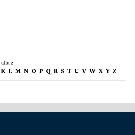
 alla z
K
L
M
N
O
P
Q
R
S
T
U
V
W
X
Y
Z