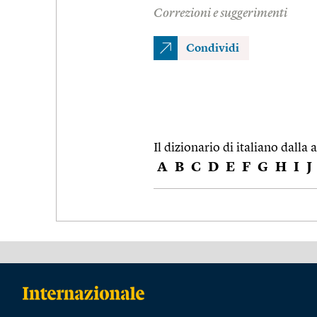
Correzioni e suggerimenti
Condividi
Il dizionario di italiano dalla a
A
B
C
D
E
F
G
H
I
J