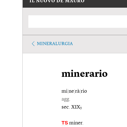
IL NUOVO DE MAURO
MINERALURGIA
minerario
mi
|
ne
|
rà
|
rio
agg.
sec. XIX;
TS
miner.