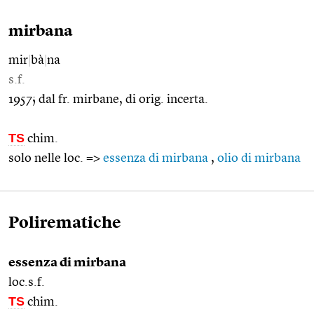
mirbana
mir
|
bà
|
na
s.f.
1957; dal fr. mirbane, di orig. incerta.
TS
chim.
solo nelle loc. =>
essenza di mirbana
,
olio di mirbana
Polirematiche
essenza di mirbana
loc.s.f.
TS
chim.