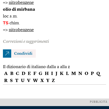
=>
nitrobenzene
olio di mirbana
loc.s.m.
TS
chim.
=>
nitrobenzene
Correzioni e suggerimenti
Condividi
Il dizionario di italiano dalla a alla z
A
B
C
D
E
F
G
H
I
J
K
L
M
N
O
P
Q
R
S
T
U
V
W
X
Y
Z
PUBBLICITÀ