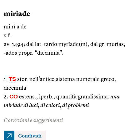
miriade
mi
|
rì
|
a
|
de
s.f.
av. 1494; dal lat. tardo myrĭade(m), dal gr. muriás,
-ádos propr. “diecimila”.
TS
1.
stor. nell’antico sistema numerale greco,
diecimila
2.
CO
estens., iperb., quantità grandissima:
una
miriade di luci
,
di colori
,
di problemi
Correzioni e suggerimenti
Condividi