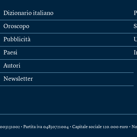
Dizionario italiano
P
Oroscopo
S
Pubblicità
U
Paesi
I
Autori
Newsletter
e 04003131002 • Partita iva 04850721004 • Capitale sociale 120.000 euro •
No