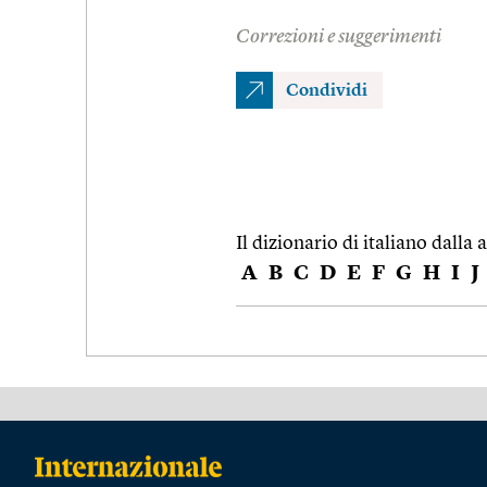
Correzioni e suggerimenti
Condividi
Il dizionario di italiano dalla a
A
B
C
D
E
F
G
H
I
J