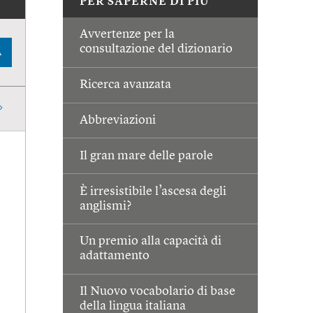
PER SAPERNE DI PIÙ
Avvertenze per la
consultazione del dizionario
A
Ricerca avanzata
Abbreviazioni
Il gran mare delle parole
È irresistibile l’ascesa degli
anglismi?
Un premio alla capacità di
adattamento
Il Nuovo vocabolario di base
della lingua italiana