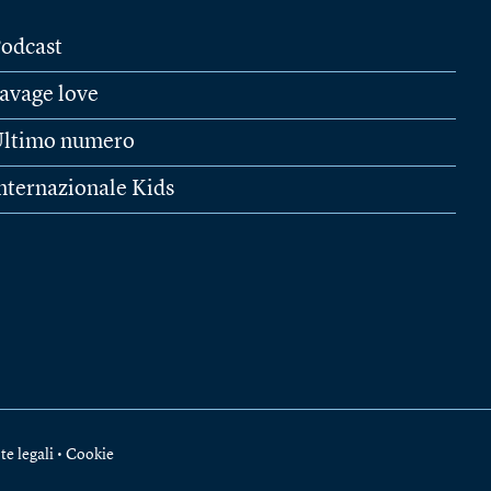
odcast
avage love
ltimo numero
nternazionale Kids
te legali
•
Cookie