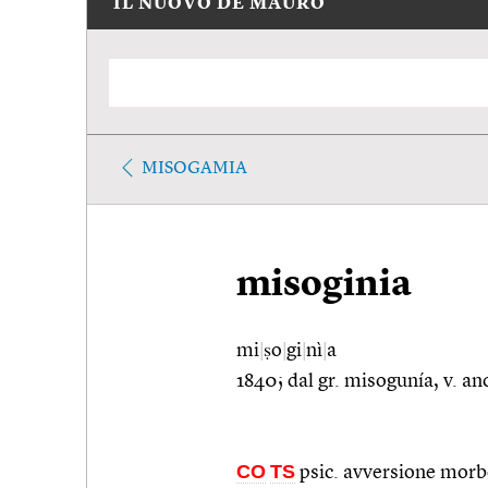
IL NUOVO DE MAURO
MISOGAMIA
misoginia
mi
|
ṣo
|
gi
|
nì
|
a
1840; dal gr. misogunía, v. a
CO
TS
psic. avversione morbo