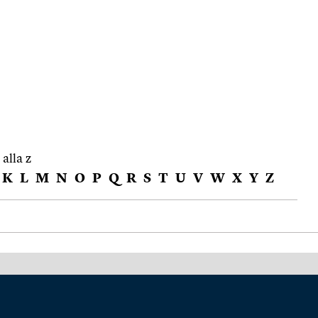
 alla z
K
L
M
N
O
P
Q
R
S
T
U
V
W
X
Y
Z