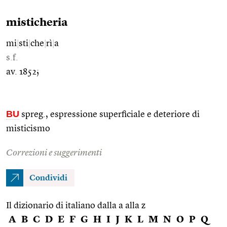
misticheria
mi
|
sti
|
che
|
rì
|
a
s.f.
av. 1852;
BU
spreg., espressione superficiale e deteriore di
misticismo
Correzioni e suggerimenti
Condividi
Il dizionario di italiano dalla a alla z
A
B
C
D
E
F
G
H
I
J
K
L
M
N
O
P
Q