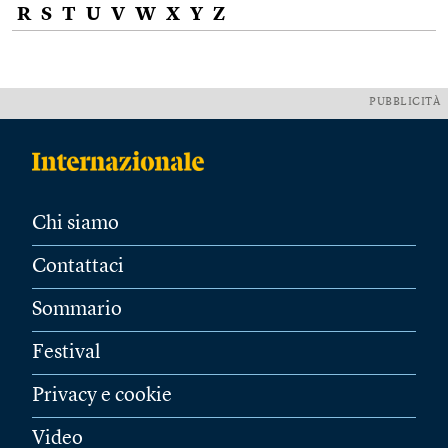
R
S
T
U
V
W
X
Y
Z
PUBBLICITÀ
Chi siamo
Contattaci
Sommario
Festival
Privacy e cookie
Video