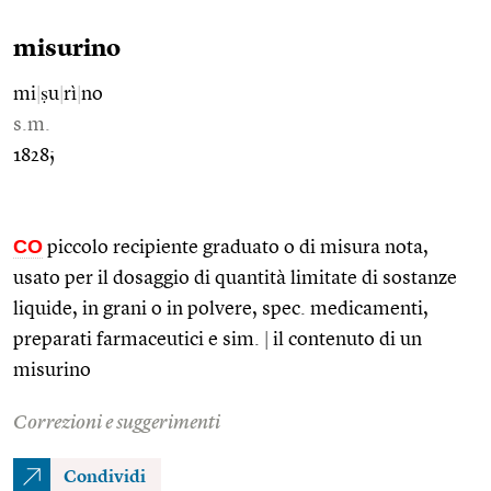
misurino
mi
|
ṣu
|
rì
|
no
s.m.
1828;
CO
piccolo recipiente graduato o di misura nota,
usato per il dosaggio di quantità limitate di sostanze
liquide, in grani o in polvere, spec. medicamenti,
preparati farmaceutici e sim.
|
il contenuto di un
misurino
Correzioni e suggerimenti
Condividi