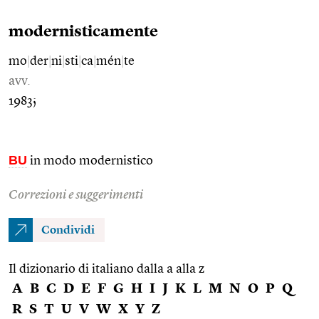
modernisticamente
mo
|
der
|
ni
|
sti
|
ca
|
mén
|
te
avv.
1983;
BU
in modo modernistico
Correzioni e suggerimenti
Condividi
Il dizionario di italiano dalla a alla z
A
B
C
D
E
F
G
H
I
J
K
L
M
N
O
P
Q
R
S
T
U
V
W
X
Y
Z