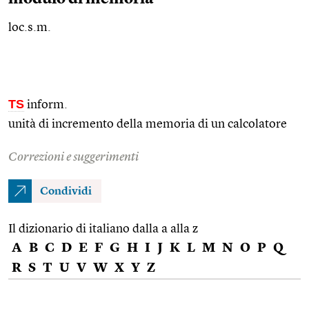
loc.s.m.
TS
inform.
unità di incremento della memoria di un calcolatore
Correzioni e suggerimenti
Condividi
Il dizionario di italiano dalla a alla z
A
B
C
D
E
F
G
H
I
J
K
L
M
N
O
P
Q
R
S
T
U
V
W
X
Y
Z